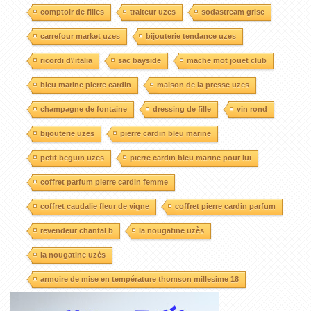
comptoir de filles
traiteur uzes
sodastream grise
carrefour market uzes
bijouterie tendance uzes
ricordi d\'italia
sac bayside
mache mot jouet club
bleu marine pierre cardin
maison de la presse uzes
champagne de fontaine
dressing de fille
vin rond
bijouterie uzes
pierre cardin bleu marine
petit beguin uzes
pierre cardin bleu marine pour lui
coffret parfum pierre cardin femme
coffret caudalie fleur de vigne
coffret pierre cardin parfum
revendeur chantal b
la nougatine uzès
la nougatine uzès
armoire de mise en température thomson millesime 18