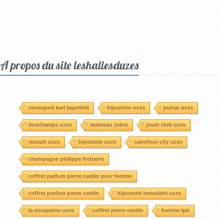
A propos du site leshallesduzes
steampod karl lagerfeld
bijouterie uzes
pulsat uzes
deschamps uzes
manteau zebre
jouet club uzes
renault uzes
bijouterie uzes
carrefour city uzes
champagne philippe fontaine
coffret parfum pierre cardin pour femme
coffret parfum pierre cardin
bijouterie benedetti uzes
la nougatine uzes
coffret pierre cardin
bottine lpb