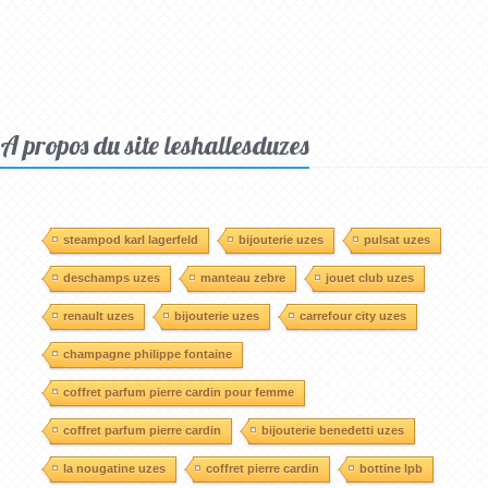
A propos du site leshallesduzes
steampod karl lagerfeld
bijouterie uzes
pulsat uzes
deschamps uzes
manteau zebre
jouet club uzes
renault uzes
bijouterie uzes
carrefour city uzes
champagne philippe fontaine
coffret parfum pierre cardin pour femme
coffret parfum pierre cardin
bijouterie benedetti uzes
la nougatine uzes
coffret pierre cardin
bottine lpb