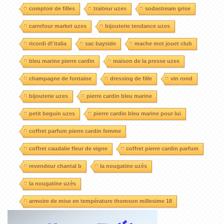
comptoir de filles
traiteur uzes
sodastream grise
carrefour market uzes
bijouterie tendance uzes
ricordi d\'italia
sac bayside
mache mot jouet club
bleu marine pierre cardin
maison de la presse uzes
champagne de fontaine
dressing de fille
vin rond
bijouterie uzes
pierre cardin bleu marine
petit beguin uzes
pierre cardin bleu marine pour lui
coffret parfum pierre cardin femme
coffret caudalie fleur de vigne
coffret pierre cardin parfum
revendeur chantal b
la nougatine uzès
la nougatine uzès
armoire de mise en température thomson millesime 18