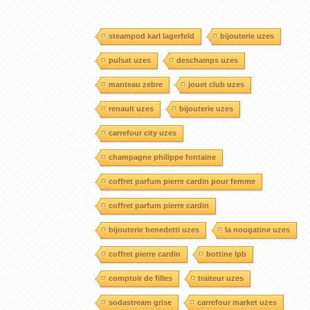
steampod karl lagerfeld
bijouterie uzes
pulsat uzes
deschamps uzes
manteau zebre
jouet club uzes
renault uzes
bijouterie uzes
carrefour city uzes
champagne philippe fontaine
coffret parfum pierre cardin pour femme
coffret parfum pierre cardin
bijouterie benedetti uzes
la nougatine uzes
coffret pierre cardin
bottine lpb
comptoir de filles
traiteur uzes
sodastream grise
carrefour market uzes