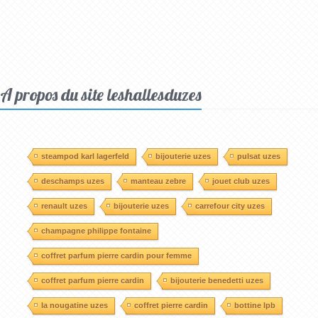
A propos du site leshallesduzes
steampod karl lagerfeld
bijouterie uzes
pulsat uzes
deschamps uzes
manteau zebre
jouet club uzes
renault uzes
bijouterie uzes
carrefour city uzes
champagne philippe fontaine
coffret parfum pierre cardin pour femme
coffret parfum pierre cardin
bijouterie benedetti uzes
la nougatine uzes
coffret pierre cardin
bottine lpb