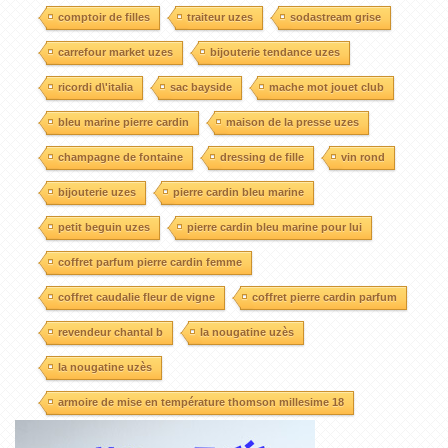
comptoir de filles
traiteur uzes
sodastream grise
carrefour market uzes
bijouterie tendance uzes
ricordi d\'italia
sac bayside
mache mot jouet club
bleu marine pierre cardin
maison de la presse uzes
champagne de fontaine
dressing de fille
vin rond
bijouterie uzes
pierre cardin bleu marine
petit beguin uzes
pierre cardin bleu marine pour lui
coffret parfum pierre cardin femme
coffret caudalie fleur de vigne
coffret pierre cardin parfum
revendeur chantal b
la nougatine uzès
la nougatine uzès
armoire de mise en température thomson millesime 18