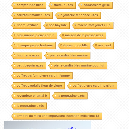
comptoir de filles
traiteur uzes
sodastream grise
carrefour market uzes
bijouterie tendance uzes
ricordi d\'italia
sac bayside
mache mot jouet club
bleu marine pierre cardin
maison de la presse uzes
champagne de fontaine
dressing de fille
vin rond
bijouterie uzes
pierre cardin bleu marine
petit beguin uzes
pierre cardin bleu marine pour lui
coffret parfum pierre cardin femme
coffret caudalie fleur de vigne
coffret pierre cardin parfum
revendeur chantal b
la nougatine uzès
la nougatine uzès
armoire de mise en température thomson millesime 18