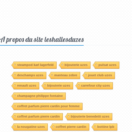
A propos du site leshallesduzes
steampod karl lagerfeld
bijouterie uzes
pulsat uzes
deschamps uzes
manteau zebre
jouet club uzes
renault uzes
bijouterie uzes
carrefour city uzes
champagne philippe fontaine
coffret parfum pierre cardin pour femme
coffret parfum pierre cardin
bijouterie benedetti uzes
la nougatine uzes
coffret pierre cardin
bottine lpb