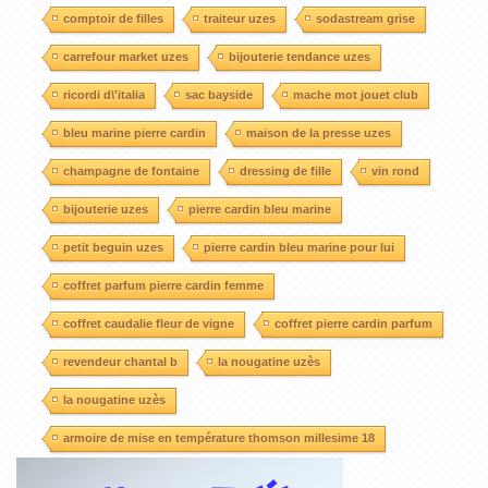
comptoir de filles
traiteur uzes
sodastream grise
carrefour market uzes
bijouterie tendance uzes
ricordi d\'italia
sac bayside
mache mot jouet club
bleu marine pierre cardin
maison de la presse uzes
champagne de fontaine
dressing de fille
vin rond
bijouterie uzes
pierre cardin bleu marine
petit beguin uzes
pierre cardin bleu marine pour lui
coffret parfum pierre cardin femme
coffret caudalie fleur de vigne
coffret pierre cardin parfum
revendeur chantal b
la nougatine uzès
la nougatine uzès
armoire de mise en température thomson millesime 18