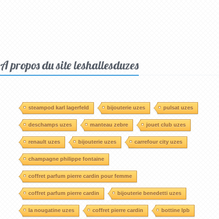
A propos du site leshallesduzes
steampod karl lagerfeld
bijouterie uzes
pulsat uzes
deschamps uzes
manteau zebre
jouet club uzes
renault uzes
bijouterie uzes
carrefour city uzes
champagne philippe fontaine
coffret parfum pierre cardin pour femme
coffret parfum pierre cardin
bijouterie benedetti uzes
la nougatine uzes
coffret pierre cardin
bottine lpb