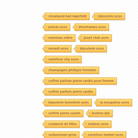
steampod karl lagerfeld
bijouterie uzes
pulsat uzes
deschamps uzes
manteau zebre
jouet club uzes
renault uzes
bijouterie uzes
carrefour city uzes
champagne philippe fontaine
coffret parfum pierre cardin pour femme
coffret parfum pierre cardin
bijouterie benedetti uzes
la nougatine uzes
coffret pierre cardin
bottine lpb
comptoir de filles
traiteur uzes
sodastream grise
carrefour market uzes