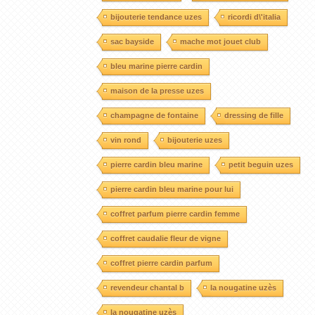
bijouterie tendance uzes
ricordi d\'italia
sac bayside
mache mot jouet club
bleu marine pierre cardin
maison de la presse uzes
champagne de fontaine
dressing de fille
vin rond
bijouterie uzes
pierre cardin bleu marine
petit beguin uzes
pierre cardin bleu marine pour lui
coffret parfum pierre cardin femme
coffret caudalie fleur de vigne
coffret pierre cardin parfum
revendeur chantal b
la nougatine uzès
la nougatine uzès