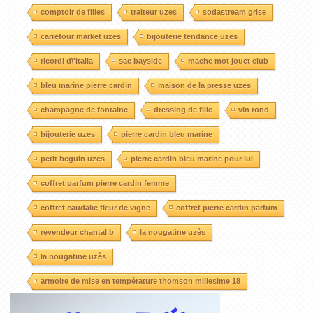
comptoir de filles
traiteur uzes
sodastream grise
carrefour market uzes
bijouterie tendance uzes
ricordi d\'italia
sac bayside
mache mot jouet club
bleu marine pierre cardin
maison de la presse uzes
champagne de fontaine
dressing de fille
vin rond
bijouterie uzes
pierre cardin bleu marine
petit beguin uzes
pierre cardin bleu marine pour lui
coffret parfum pierre cardin femme
coffret caudalie fleur de vigne
coffret pierre cardin parfum
revendeur chantal b
la nougatine uzès
la nougatine uzès
armoire de mise en température thomson millesime 18