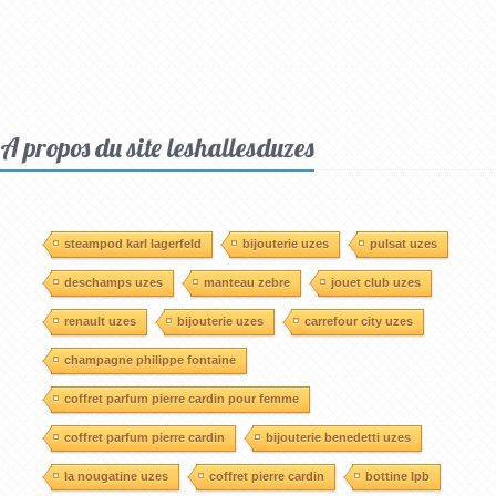
A propos du site leshallesduzes
steampod karl lagerfeld
bijouterie uzes
pulsat uzes
deschamps uzes
manteau zebre
jouet club uzes
renault uzes
bijouterie uzes
carrefour city uzes
champagne philippe fontaine
coffret parfum pierre cardin pour femme
coffret parfum pierre cardin
bijouterie benedetti uzes
la nougatine uzes
coffret pierre cardin
bottine lpb