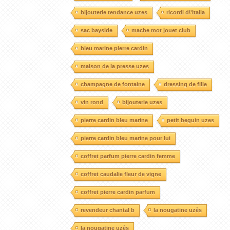
bijouterie tendance uzes
ricordi d\'italia
sac bayside
mache mot jouet club
bleu marine pierre cardin
maison de la presse uzes
champagne de fontaine
dressing de fille
vin rond
bijouterie uzes
pierre cardin bleu marine
petit beguin uzes
pierre cardin bleu marine pour lui
coffret parfum pierre cardin femme
coffret caudalie fleur de vigne
coffret pierre cardin parfum
revendeur chantal b
la nougatine uzès
la nougatine uzès