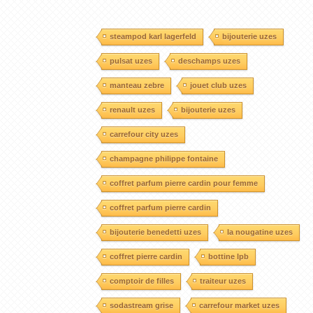
steampod karl lagerfeld
bijouterie uzes
pulsat uzes
deschamps uzes
manteau zebre
jouet club uzes
renault uzes
bijouterie uzes
carrefour city uzes
champagne philippe fontaine
coffret parfum pierre cardin pour femme
coffret parfum pierre cardin
bijouterie benedetti uzes
la nougatine uzes
coffret pierre cardin
bottine lpb
comptoir de filles
traiteur uzes
sodastream grise
carrefour market uzes