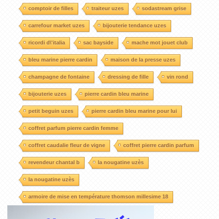
comptoir de filles
traiteur uzes
sodastream grise
carrefour market uzes
bijouterie tendance uzes
ricordi d\'italia
sac bayside
mache mot jouet club
bleu marine pierre cardin
maison de la presse uzes
champagne de fontaine
dressing de fille
vin rond
bijouterie uzes
pierre cardin bleu marine
petit beguin uzes
pierre cardin bleu marine pour lui
coffret parfum pierre cardin femme
coffret caudalie fleur de vigne
coffret pierre cardin parfum
revendeur chantal b
la nougatine uzès
la nougatine uzès
armoire de mise en température thomson millesime 18