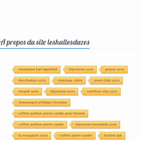
A propos du site leshallesduzes
steampod karl lagerfeld
bijouterie uzes
pulsat uzes
deschamps uzes
manteau zebre
jouet club uzes
renault uzes
bijouterie uzes
carrefour city uzes
champagne philippe fontaine
coffret parfum pierre cardin pour femme
coffret parfum pierre cardin
bijouterie benedetti uzes
la nougatine uzes
coffret pierre cardin
bottine lpb