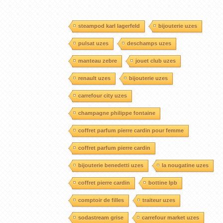
steampod karl lagerfeld
bijouterie uzes
pulsat uzes
deschamps uzes
manteau zebre
jouet club uzes
renault uzes
bijouterie uzes
carrefour city uzes
champagne philippe fontaine
coffret parfum pierre cardin pour femme
coffret parfum pierre cardin
bijouterie benedetti uzes
la nougatine uzes
coffret pierre cardin
bottine lpb
comptoir de filles
traiteur uzes
sodastream grise
carrefour market uzes