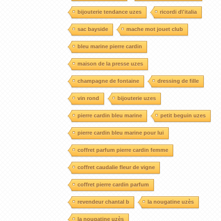
bijouterie tendance uzes
ricordi d\'italia
sac bayside
mache mot jouet club
bleu marine pierre cardin
maison de la presse uzes
champagne de fontaine
dressing de fille
vin rond
bijouterie uzes
pierre cardin bleu marine
petit beguin uzes
pierre cardin bleu marine pour lui
coffret parfum pierre cardin femme
coffret caudalie fleur de vigne
coffret pierre cardin parfum
revendeur chantal b
la nougatine uzès
la nougatine uzès