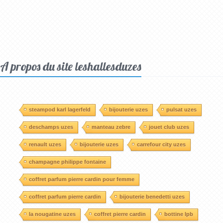
A propos du site leshallesduzes
steampod karl lagerfeld
bijouterie uzes
pulsat uzes
deschamps uzes
manteau zebre
jouet club uzes
renault uzes
bijouterie uzes
carrefour city uzes
champagne philippe fontaine
coffret parfum pierre cardin pour femme
coffret parfum pierre cardin
bijouterie benedetti uzes
la nougatine uzes
coffret pierre cardin
bottine lpb