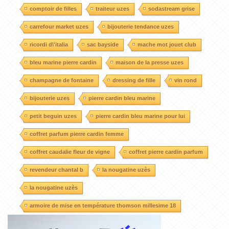
comptoir de filles
traiteur uzes
sodastream grise
carrefour market uzes
bijouterie tendance uzes
ricordi d\'italia
sac bayside
mache mot jouet club
bleu marine pierre cardin
maison de la presse uzes
champagne de fontaine
dressing de fille
vin rond
bijouterie uzes
pierre cardin bleu marine
petit beguin uzes
pierre cardin bleu marine pour lui
coffret parfum pierre cardin femme
coffret caudalie fleur de vigne
coffret pierre cardin parfum
revendeur chantal b
la nougatine uzès
la nougatine uzès
armoire de mise en température thomson millesime 18