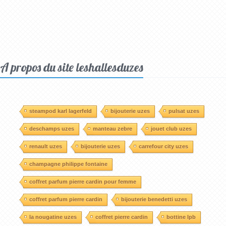
A propos du site leshallesduzes
steampod karl lagerfeld
bijouterie uzes
pulsat uzes
deschamps uzes
manteau zebre
jouet club uzes
renault uzes
bijouterie uzes
carrefour city uzes
champagne philippe fontaine
coffret parfum pierre cardin pour femme
coffret parfum pierre cardin
bijouterie benedetti uzes
la nougatine uzes
coffret pierre cardin
bottine lpb