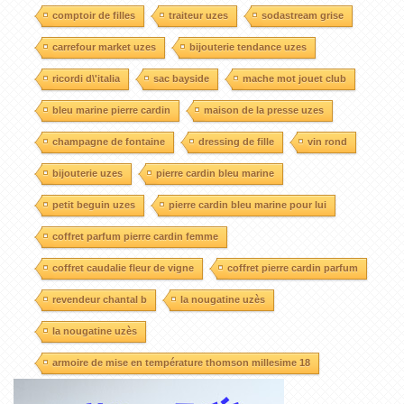
comptoir de filles
traiteur uzes
sodastream grise
carrefour market uzes
bijouterie tendance uzes
ricordi d\'italia
sac bayside
mache mot jouet club
bleu marine pierre cardin
maison de la presse uzes
champagne de fontaine
dressing de fille
vin rond
bijouterie uzes
pierre cardin bleu marine
petit beguin uzes
pierre cardin bleu marine pour lui
coffret parfum pierre cardin femme
coffret caudalie fleur de vigne
coffret pierre cardin parfum
revendeur chantal b
la nougatine uzès
la nougatine uzès
armoire de mise en température thomson millesime 18