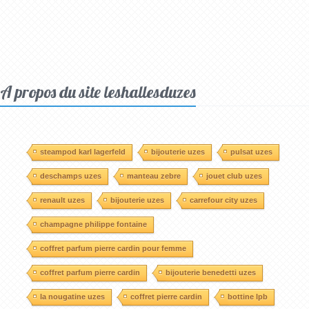
A propos du site leshallesduzes
steampod karl lagerfeld
bijouterie uzes
pulsat uzes
deschamps uzes
manteau zebre
jouet club uzes
renault uzes
bijouterie uzes
carrefour city uzes
champagne philippe fontaine
coffret parfum pierre cardin pour femme
coffret parfum pierre cardin
bijouterie benedetti uzes
la nougatine uzes
coffret pierre cardin
bottine lpb