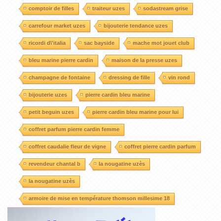
comptoir de filles
traiteur uzes
sodastream grise
carrefour market uzes
bijouterie tendance uzes
ricordi d\'italia
sac bayside
mache mot jouet club
bleu marine pierre cardin
maison de la presse uzes
champagne de fontaine
dressing de fille
vin rond
bijouterie uzes
pierre cardin bleu marine
petit beguin uzes
pierre cardin bleu marine pour lui
coffret parfum pierre cardin femme
coffret caudalie fleur de vigne
coffret pierre cardin parfum
revendeur chantal b
la nougatine uzès
la nougatine uzès
armoire de mise en température thomson millesime 18