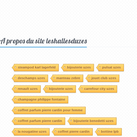
A propos du site leshallesduzes
steampod karl lagerfeld
bijouterie uzes
pulsat uzes
deschamps uzes
manteau zebre
jouet club uzes
renault uzes
bijouterie uzes
carrefour city uzes
champagne philippe fontaine
coffret parfum pierre cardin pour femme
coffret parfum pierre cardin
bijouterie benedetti uzes
la nougatine uzes
coffret pierre cardin
bottine lpb