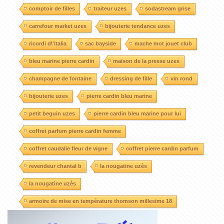
comptoir de filles
traiteur uzes
sodastream grise
carrefour market uzes
bijouterie tendance uzes
ricordi d\'italia
sac bayside
mache mot jouet club
bleu marine pierre cardin
maison de la presse uzes
champagne de fontaine
dressing de fille
vin rond
bijouterie uzes
pierre cardin bleu marine
petit beguin uzes
pierre cardin bleu marine pour lui
coffret parfum pierre cardin femme
coffret caudalie fleur de vigne
coffret pierre cardin parfum
revendeur chantal b
la nougatine uzès
la nougatine uzès
armoire de mise en température thomson millesime 18